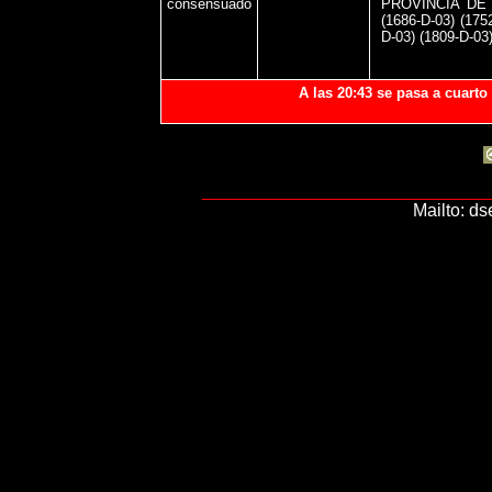
consensuado
PROVINCIA DE S
(1686-D-03) (175
D-03) (1809-D-03
A las 20:43 se pasa a cuarto
_____________________________
Mailto: d