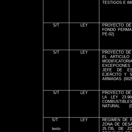
TESTIGOS E IM
S/T
LEY
PROYECTO DE
FONDO PERMAN
PE-02)
S/T
LEY
PROYECTO DE 
EL ARTICULO
MODIFICATORIA
EXCEPCIONES
JEFE DE ES
EJERCITO Y 
ARMADAS. (0025
S/T
LEY
PROYECTO DE
LA LEY 23.9
COMBUSTIB
NATURAL.
(
S/T
LEY
REGIMEN DE F
ZONA DE DES
texto
25.735, DE 