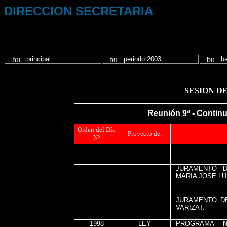
DIRECCION SECRETARIA
principal
periodo 2003
b
SESION DE
Reunión 9ª - Continu
Orden del Día
Proyecto de:
Nº
JURAMENTO D
MARIA JOSE LU
JURAMENTO DE
VARIZAT.
1998
LEY
PROGRAMA N